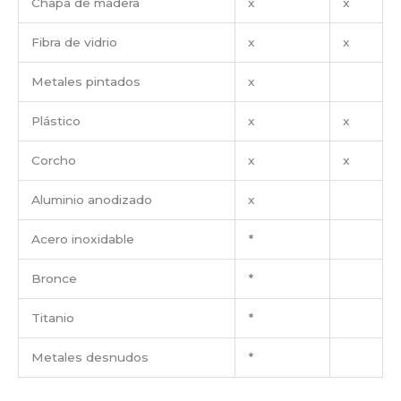
Chapa de madera
x
x
Fibra de vidrio
x
x
Metales pintados
x
Plástico
x
x
Corcho
x
x
Aluminio anodizado
x
Acero inoxidable
*
Bronce
*
Titanio
*
Metales desnudos
*