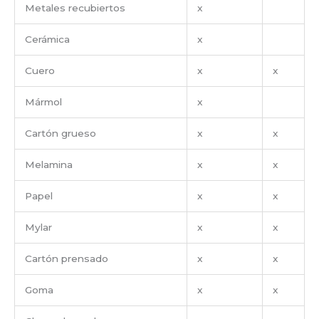
Metales recubiertos
x
Cerámica
x
Cuero
x
x
Mármol
x
Cartón grueso
x
x
Melamina
x
x
Papel
x
x
Mylar
x
x
Cartón prensado
x
x
Goma
x
x